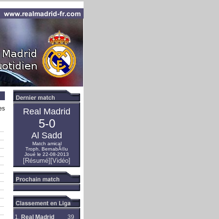
es
Real Madrid
5-0
Al Sadd
Match amical
Troph. BernabÃ©u
Joué le 22-08-2013
[Résumé]
[Vidéo]
1.
Real Madrid
39