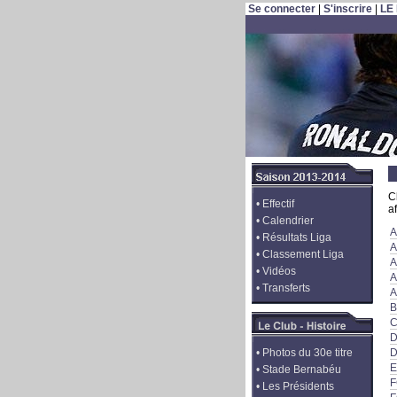
Se connecter
|
S'inscrire
|
LE
C
•
Effectif
a
•
Calendrier
A
•
Résultats Liga
A
•
Classement Liga
A
•
Vidéos
A
•
Transferts
A
B
C
D
•
Photos du 30e titre
D
E
•
Stade Bernabéu
F
•
Les Présidents