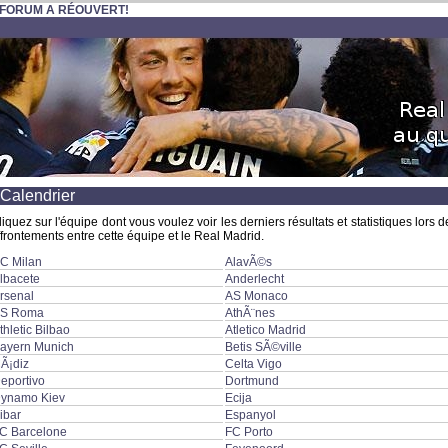
 FORUM A RÉOUVERT!
Calendrier
liquez sur l'équipe dont vous voulez voir les derniers résultats et statistiques lors d
ffrontements entre cette équipe et le Real Madrid.
C Milan
AlavÃ©s
lbacete
Anderlecht
rsenal
AS Monaco
S Roma
AthÃ¨nes
thletic Bilbao
Atletico Madrid
ayern Munich
Betis SÃ©ville
Ã¡diz
Celta Vigo
eportivo
Dortmund
ynamo Kiev
Ecija
ibar
Espanyol
C Barcelone
FC Porto