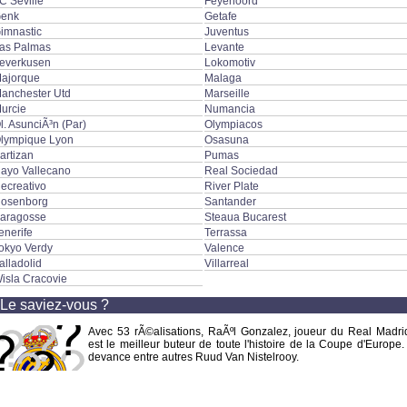
C Seville
Feyenoord
enk
Getafe
imnastic
Juventus
as Palmas
Levante
everkusen
Lokomotiv
ajorque
Malaga
anchester Utd
Marseille
urcie
Numancia
l. AsunciÃ³n (Par)
Olympiacos
lympique Lyon
Osasuna
artizan
Pumas
ayo Vallecano
Real Sociedad
ecreativo
River Plate
osenborg
Santander
aragosse
Steaua Bucarest
enerife
Terrassa
okyo Verdy
Valence
alladolid
Villarreal
isla Cracovie
Le saviez-vous ?
Avec 53 rÃ©alisations, RaÃºl Gonzalez, joueur du Real Madri
est le meilleur buteur de toute l'histoire de la Coupe d'Europe. 
devance entre autres Ruud Van Nistelrooy.