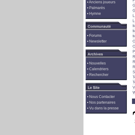
F
•
Anciens joueurs
G
•
Palmarès
G
•
Hymne
L
L
M
M
•
Forums
M
•
Newsletter
O
O
P
R
R
•
Nouvelles
R
•
Calendriers
S
•
Rechercher
T
T
V
W
•
Nous Contacter
•
Nos partenaires
•
Vu dans la presse