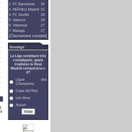
2. FC Barcelone
35
3. AtlÃ©tico Madrid
32
4. FC Seville
30
5. Valence
28
6. Villarreal
27
7. Malaga
27
[Classement complet]
La Liga semblant très
compliquée, quels
trophées le Real
Madrid remportera-t-
il?
Ligue des
Champions
Copa del Rey
Les deux
Aucun
d,
Il