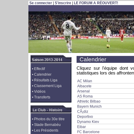
Se connecter
|
S'inscrire
|
LE FORUM A RÉOUVERT!
Calendrier
Cliquez sur l'équipe dont v
•
Effectif
statistiques lors des affronte
•
Calendrier
•
Résultats Liga
AC Milan
•
Classement Liga
Albacete
Arsenal
•
Vidéos
AS Roma
•
Transferts
Athletic Bilbao
Bayern Munich
CÃ¡diz
Deportivo
•
Photos du 30e titre
Dynamo Kiev
•
Stade Bernabéu
Eibar
•
Les Présidents
FC Barcelone