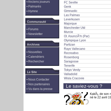
•
Anciens joueurs
FC Seville
•
Palmarès
Genk
Gimnastic
•
Hymne
Las Palmas
Leverkusen
Majorque
Manchester Utd
•
Forums
Murcie
•
Newsletter
Ol. AsunciÃ³n (Par)
Olympique Lyon
Partizan
Rayo Vallecano
•
Nouvelles
Recreativo
•
Calendriers
Rosenborg
•
Rechercher
Saragosse
Tenerife
Tokyo Verdy
Valladolid
Wisla Cracovie
•
Nous Contacter
•
Nos partenaires
Le saviez-vous ?
•
Vu dans la presse
KakÃ¡, de son 
né le 22 avril 1