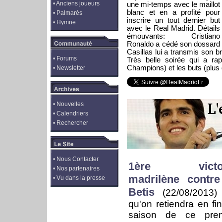
•
Anciens joueurs
une mi-temps avec le maillot
blanc et en a profité pour
•
Palmarès
inscrire un tout dernier but
•
Hymne
avec le Real Madrid. Détails
émouvants: Cristiano
Ronaldo a cédé son dossard 
Casillas lui a transmis son b
•
Forums
Très belle soirée qui a rap
Champions) et les buts (plus 
•
Newsletter
•
Nouvelles
•
Calendriers
•
Rechercher
•
Nous Contacter
1ère victoi
•
Nos partenaires
madrilène contre
•
Vu dans la presse
Betis
(22/08/2013
qu'on retiendra en fi
saison de ce prem