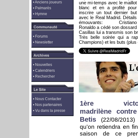
•
Anciens joueurs
une mi-temps avec le maillot
blanc et en a profité pour
•
Palmarès
inscrire un tout dernier but
•
Hymne
avec le Real Madrid. Détails
émouvants: Cristiano
Ronaldo a cédé son dossard 
Casillas lui a transmis son b
•
Forums
Très belle soirée qui a rap
Champions) et les buts (plus 
•
Newsletter
•
Nouvelles
•
Calendriers
•
Rechercher
•
Nous Contacter
1ère victoi
•
Nos partenaires
madrilène contre
•
Vu dans la presse
Betis
(22/08/2013
qu'on retiendra en fi
saison de ce prem