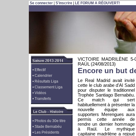
Se connecter
|
S'inscrire
|
LE FORUM A RÉOUVERT!
VICTOIRE MADRILÈNE 5
RAÚL
(24/08/2013)
Encore un but d
•
Effectif
•
Calendrier
Le Real Madrid avait invité
•
Résultats Liga
cette le club arabe d'Al Sadd
•
Classement Liga
pour disputer le traditionnel
•
Vidéos
Trophée Santiago Bernabéu.
•
Transferts
Ce match qui sert
habituellement à présenter la
nouvelle équipe aux
supporters Merengues aura
permis cette année de
•
Photos du 30e titre
rendre un dernier hommage
•
Stade Bernabéu
à Raùl. Le mythique
•
Les Présidents
capitaine madrilène a rejoué