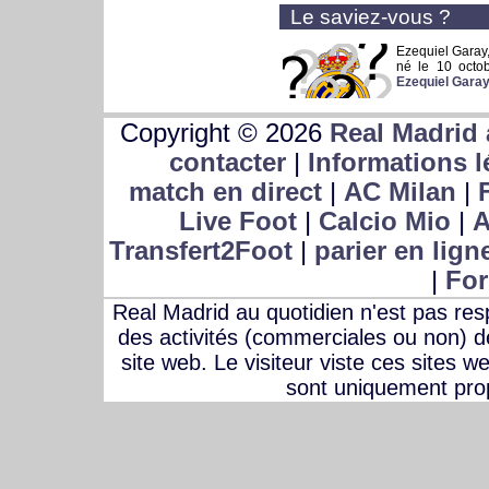
Le saviez-vous ?
Ezequiel Garay
né le 10 octo
Ezequiel Gara
Copyright © 2026
Real Madrid 
contacter
|
Informations l
match en direct
|
AC Milan
|
Live Foot
|
Calcio Mio
|
A
Transfert2Foot
|
parier en lign
|
For
Real Madrid au quotidien n'est pas r
des activités (commerciales ou non) des
site web. Le visiteur viste ces sites w
sont uniquement prop