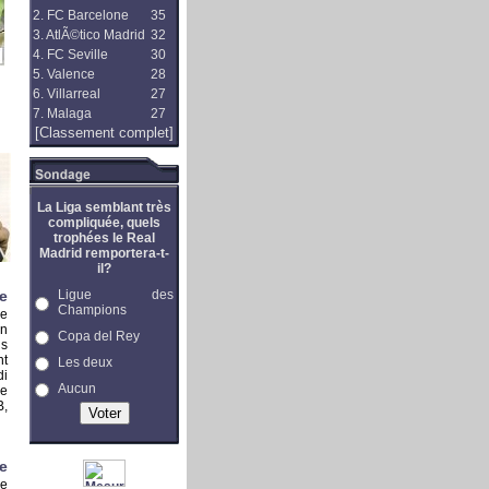
2. FC Barcelone
35
3. AtlÃ©tico Madrid
32
4. FC Seville
30
5. Valence
28
6. Villarreal
27
7. Malaga
27
[Classement complet]
La Liga semblant très
compliquée, quels
trophées le Real
Madrid remportera-t-
il?
e
Ligue des
Champions
re
en
Copa del Rey
is
nt
Les deux
di
Aucun
e
B,
e
re