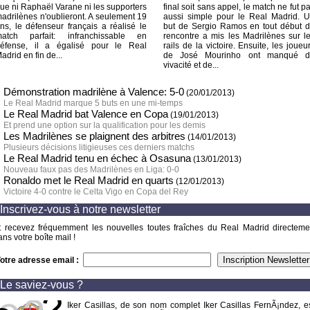
ue ni Raphaël Varane ni les supporters
final soit sans appel, le match ne fut p
adrilènes n'oublieront. A seulement 19
aussi simple pour le Real Madrid. 
ns, le défenseur français a réalisé le
but de Sergio Ramos en tout début 
atch parfait: infranchissable en
rencontre a mis les Madrilènes sur l
éfense, il a égalisé pour le Real
rails de la victoire. Ensuite, les joueu
adrid en fin de...
de José Mourinho ont manqué d
vivacité et de...
Démonstration madrilène à Valence: 5-0
(20/01/2013)
Le Real Madrid marque 5 buts en une mi-temps
Le Real Madrid bat Valence en Copa
(19/01/2013)
Et prend une option sur la qualification pour les demis
Les Madrilènes se plaignent des arbitres
(14/01/2013)
Plusieurs décisions litigieuses ces derniers matchs
Le Real Madrid tenu en échec à Osasuna
(13/01/2013)
Nouveau faux pas des Madrilènes en Liga: 0-0
Ronaldo met le Real Madrid en quarts
(12/01/2013)
Victoire 4-0 contre le Celta Vigo en Copa del Rey
Inscrivez-vous à notre newsletter
t recevez fréquemment les nouvelles toutes fraîches du Real Madrid directeme
ans votre boîte mail !
otre adresse email :
Le saviez-vous ?
Iker Casillas, de son nom complet Iker Casillas FernÃ¡ndez, e