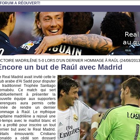
 FORUM A RÉOUVERT!
ICTOIRE MADRILÈNE 5-0 LORS D'UN DERNIER HOMMAGE À RAÚL
(24/08/2013
Encore un but de Raúl avec Madrid
e Real Madrid avait invité cette le
lub arabe d'Al Sadd pour disputer
e traditionnel Trophée Santiago
ernabéu. Ce match qui sert
abituellement à présenter la
ouvelle équipe aux supporters
erengues aura permis cette
nnée de rendre un dernier
ommage à Raùl. Le mythique
apitaine madrilène a rejoué une
i-temps avec le maillot blanc et
n a profité pour inscrire un tout
ernier but avec le Real Madrid.
étails émouvants: Cristiano
onaldo a cédé son dossard