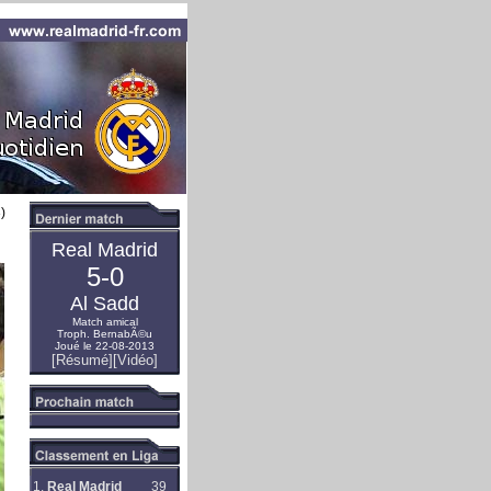
)
Real Madrid
5-0
Al Sadd
Match amical
Troph. BernabÃ©u
Joué le 22-08-2013
[Résumé]
[Vidéo]
1.
Real Madrid
39