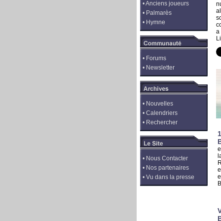
•
Anciens joueurs
n
a
•
Palmarès
s
•
Hymne
c
a
L
•
Forums
•
Newsletter
•
Nouvelles
•
Calendriers
•
Rechercher
1
B
e
l
•
Nous Contacter
R
•
Nos partenaires
e
e
•
Vu dans la presse
B