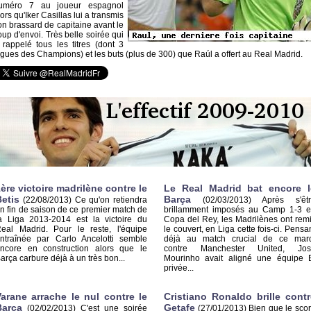
uméro 7 au joueur espagnol
lors qu'Iker Casillas lui a transmis
on brassard de capitaine avant le
oup d'envoi. Très belle soirée qui
 rappelé tous les titres (dont 3
igues des Champions) et les buts (plus de 300) que Raúl a offert au Real Madrid.
ère victoire madrilène contre le
Le Real Madrid bat encore l
etis
Barça
(22/08/2013)
Ce qu'on retiendra
(02/03/2013)
Après s'êt
n fin de saison de ce premier match de
brillamment imposés au Camp 1-3 
a Liga 2013-2014 est la victoire du
Copa del Rey, les Madrilènes ont rem
eal Madrid. Pour le reste, l'équipe
le couvert, en Liga cette fois-ci. Pensa
ntraînée par Carlo Ancelotti semble
déjà au match crucial de ce mar
ncore en construction alors que le
contre Manchester United, Jos
arça carbure déjà à un très bon...
Mourinho avait aligné une équipe 
privée...
Varane arrache le nul contre le
Cristiano Ronaldo brille contr
Barça
Getafe
(02/02/2013)
C'est une soirée
(27/01/2013)
Bien que le sco