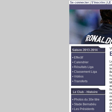
Se connecter
|
S'inscrire
|
LE
V
•
Effectif
L
•
Calendrier
c
•
Résultats Liga
l
•
Classement Liga
B
h
•
Vidéos
n
•
Transferts
M
a
h
c
m
•
Photos du 30e titre
e
d
•
Stade Bernabéu
D
•
Les Présidents
R